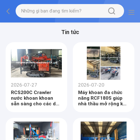
Tin tức
2026-07-27
2026-07-20
RCS200C Crawler
Máy khoan đa chức
nước khoan khoan
năng RCF180S giúp
sẵn sàng cho các dự
nhà thầu mở rộng khả
án khoan châu Âu
năng dịch vụ