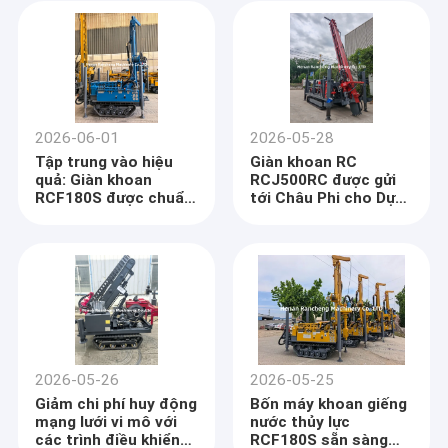
2026-06-01
2026-05-28
Tập trung vào hiệu
Giàn khoan RC
quả: Giàn khoan
RCJ500RC được gửi
RCF180S được chuẩn
tới Châu Phi cho Dự
bị triển khai ở nước
án thăm dò khoáng
ngoài
sản tại chỗ
2026-05-26
2026-05-25
Giảm chi phí huy động
Bốn máy khoan giếng
mạng lưới vi mô với
nước thủy lực
các trình điều khiển
RCF180S sẵn sàng