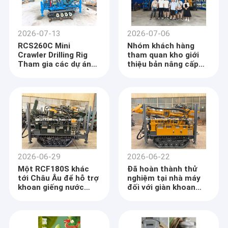
2026-07-13
2026-07-06
RCS260C Mini
Nhóm khách hàng
Crawler Drilling Rig
tham quan kho giới
Tham gia các dự án
thiệu bản nâng cấp
thăm dò nước ngầm
đa chức năng của
Đông Âu
giàn khoan giếng
nước RCF180S
2026-06-29
2026-06-22
Một RCF180S khác
Đã hoàn thành thử
tới Châu Âu để hỗ trợ
nghiệm tại nhà máy
khoan giếng nước
đối với giàn khoan
hiệu quả
RCF180S nâng cấp