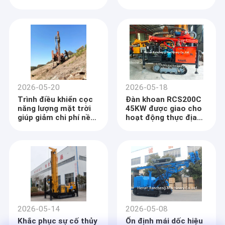
đống năng lượng mặt
cho chuyến hàng đến
trời đường cao su 1,2
châu Âu
tấn ở các địa điểm xa
xôi ngoài mạng lưới
2026-05-20
2026-05-18
Trình điều khiển cọc
Đàn khoan RCS200C
năng lượng mặt trời
45KW được giao cho
giúp giảm chi phí nền
hoạt động thực địa
tảng quang điện như
hiệu quả
thế nào
Nhà
Henan Rancheng Machinery Co., Ltd, nằm ở thành phố
Sản phẩm
Zhengzhou nổi tiếng lịch sử, tỉnh Henan, Trung Quốc đã
2026-05-14
2026-05-08
được dành riêng cho việc thiết kế và sản xuất giàn khoan,
Trình diễn VR
bơm bùn,Máy nén không khí, và công cụ khoan từ khi
Khắc phục sự cố thủy
Ổn định mái dốc hiệu