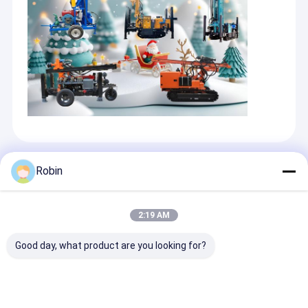
Các Sản Phẩm Được Khuyến Cáo
Robin
2:19 AM
Good day, what product are you looking for?
Máy khoan giếng
Độ sâu lỗ khoan
350m Độ sâu xe
nước nhỏ compact
350m Máy khoan
gắn khoan khoa