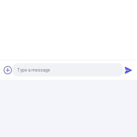
Photo
Video Call
Audio Call