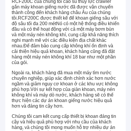
RCF200C của chúng tôi cao su thủy lực crawler
gắn máy khoan giếng nước đã được vận chuyển
thành công đến khách hàng châu Âu của chúng
tôi.RCF200C được thiết kế để khoan giếng sâu với
độ sâu tối đa 200 métNó có một hệ thống điều khiển
đầu và có thể hoạt động với cả một máy bơm bùn
và một máy nén không khí, cung cấp khả năng thích
nghi mạnh mẽ với các điều kiện địa chất khác
nhau.Để đảm bảo cung cấp không khí ổn định và
cải thiện hiệu quả khoan, khách hàng cũng đã đặt
hàng một máy nén không khí 18 bar như một phần
của gói.
Ngoài ra, khách hàng đã mua một máy tìm nước
chuyên nghiệp, giúp xác định chính xác hơn nước
ngầm và giảm nguy cơ khoan ở các khu vực không
phù hợp.Với sự kết hợp của giàn khoan, máy nén
không khí và máy dò nước, khách hàng sẽ có thể
thực hiện các dự án khoan giếng nước hiệu quả
hơn và đáng tin cậy hơn.
Chúng tôi cam kết cung cấp thiết bị khoan đáng tin
cậy và hiệu quả phù hợp với nhu cầu của khách
hàng, và chúng tôi mong muốn hỗ trợ nhiều dự án